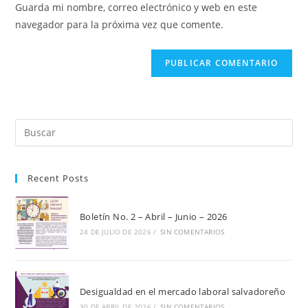
comentar
Guarda mi nombre, correo electrónico y web en este
para
tu
navegador para la próxima vez que comente.
comentar
web
(opcional)
Pul
Es
par
Recent Posts
cer
el
pan
Boletín No. 2 – Abril – Junio – 2026
de
24 DE JULIO DE 2026
/
SIN COMENTARIOS
bú
Desigualdad en el mercado laboral salvadoreño
30 DE ABRIL DE 2026
/
SIN COMENTARIOS