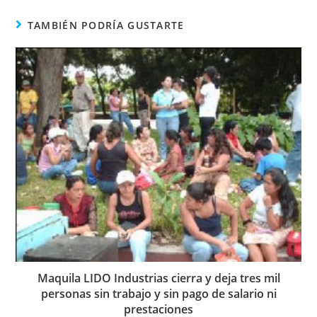
nueva
nueva
nueva
ventana
ventana
ventana
TAMBIÉN PODRÍA GUSTARTE
Maquila LIDO Industrias cierra y deja tres mil
personas sin trabajo y sin pago de salario ni
prestaciones