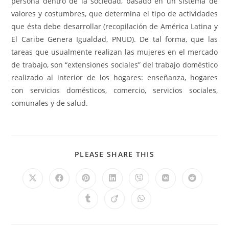
persona dentro de la sociedad, basado en un sistema de
valores y costumbres, que determina el tipo de actividades
que ésta debe desarrollar (recopilación de América Latina y
El Caribe Genera Igualdad, PNUD). De tal forma, que las
tareas que usualmente realizan las mujeres en el mercado
de trabajo, son “extensiones sociales” del trabajo doméstico
realizado al interior de los hogares: enseñanza, hogares
con servicios domésticos, comercio, servicios sociales,
comunales y de salud.
COMPARTIR
PLEASE SHARE THIS
ESTE
CONTENIDO
Se
Se
Se
Se
Se
Se
Se
abre
abre
abre
abre
abre
abre
abre
en
en
en
en
en
en
en
Se
Se
Se
una
una
una
una
una
una
una
abre
abre
abre
nueva
nueva
nueva
nueva
nueva
nueva
nueva
en
en
en
ventana
ventana
ventana
ventana
ventana
ventana
ventana
una
una
una