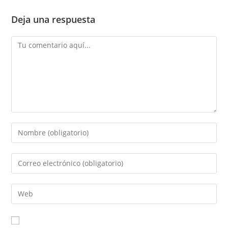
Deja una respuesta
Comentario
Introduce
tu
nombre
Introduce
o
tu
nombre
dirección
Introduce
de
de
la
usuario
correo
URL
para
electrónico
de