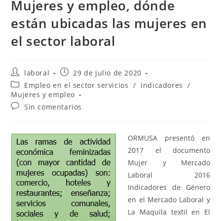
Mujeres y empleo, dónde
están ubicadas las mujeres en
el sector laboral
Autor
Publicación
laboral
29 de julio de 2020
de
de
Categoría
Empleo en el sector servicios
/
Indicadores
/
la
la
de
Mujeres y empleo
entrada:
entrada:
la
Comentarios
Sin comentarios
entrada:
de
la
entrada:
ORMUSA presentó en
2017 el documento
Mujer y Mercado
Laboral 2016
Indicadores de Género
en el Mercado Laboral y
La Maquila textil en El