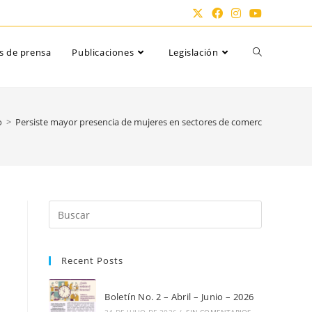
Alternar
s de prensa
Publicaciones
Legislación
búsqueda
o
>
Persiste mayor presencia de mujeres en sectores de comercio, hoteles, 
de
la
Pulsa
Escape
para
web
Recent Posts
cerrar
el
panel
Boletín No. 2 – Abril – Junio – 2026