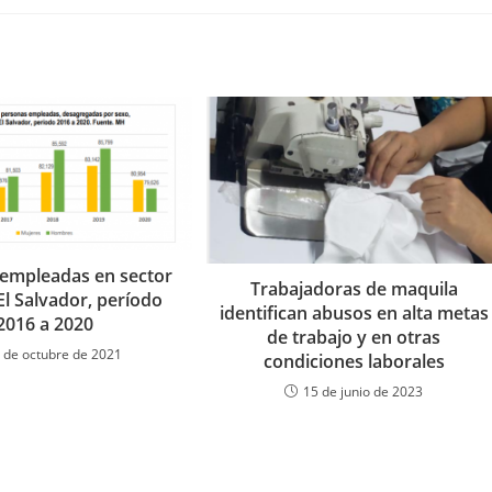
una
una
una
una
una
una
una
una
una
u
nueva
nueva
nueva
nueva
nueva
nueva
nueva
nueva
nueva
n
ventana
ventana
ventana
ventana
ventana
ventana
ventana
ventana
ventana
v
empleadas en sector
Trabajadoras de maquila
El Salvador, período
identifican abusos en alta metas
2016 a 2020
de trabajo y en otras
 de octubre de 2021
condiciones laborales
15 de junio de 2023