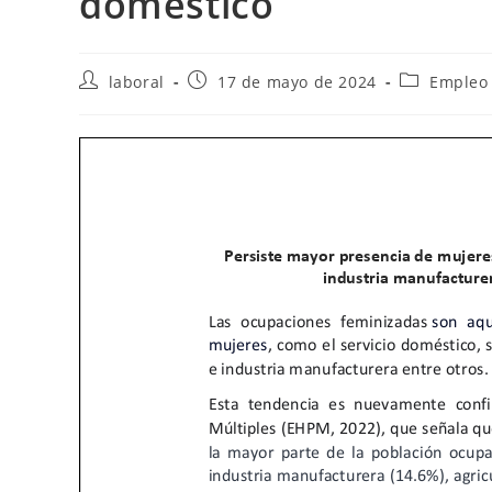
doméstico
Autor
Publicación
Categoría
laboral
17 de mayo de 2024
Empleo 
de
de
de
la
la
la
entrada:
entrada:
entrada: