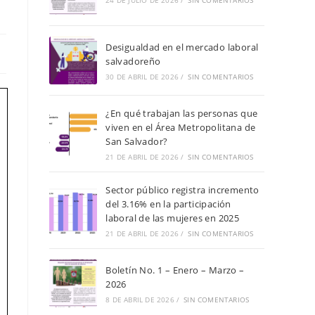
de
24 DE JULIO DE 2026
/
SIN COMENTARIOS
búsqueda.
Desigualdad en el mercado laboral
salvadoreño
30 DE ABRIL DE 2026
/
SIN COMENTARIOS
¿En qué trabajan las personas que
viven en el Área Metropolitana de
San Salvador?
21 DE ABRIL DE 2026
/
SIN COMENTARIOS
Sector público registra incremento
del 3.16% en la participación
laboral de las mujeres en 2025
21 DE ABRIL DE 2026
/
SIN COMENTARIOS
Boletín No. 1 – Enero – Marzo –
2026
8 DE ABRIL DE 2026
/
SIN COMENTARIOS