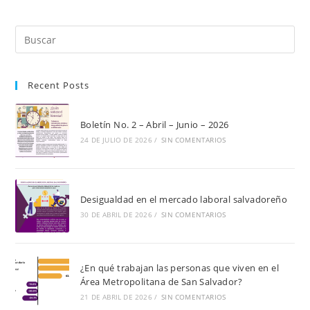
Pul
Es
par
Recent Posts
cer
el
pan
Boletín No. 2 – Abril – Junio – 2026
de
24 DE JULIO DE 2026
/
SIN COMENTARIOS
bú
Desigualdad en el mercado laboral salvadoreño
30 DE ABRIL DE 2026
/
SIN COMENTARIOS
¿En qué trabajan las personas que viven en el
Área Metropolitana de San Salvador?
21 DE ABRIL DE 2026
/
SIN COMENTARIOS