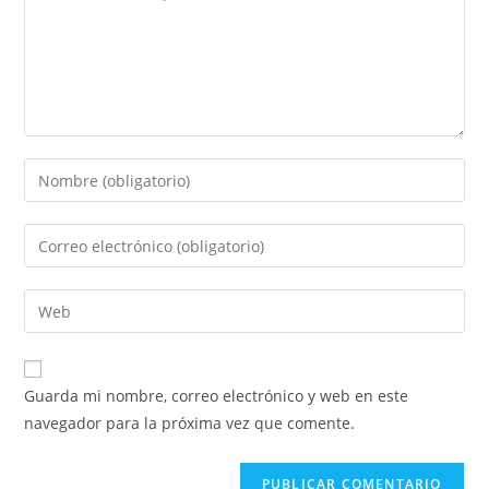
Introduce
tu
nombre
Introduce
o
tu
nombre
dirección
Introduce
de
de
la
usuario
correo
URL
para
electrónico
de
comentar
Guarda mi nombre, correo electrónico y web en este
para
tu
navegador para la próxima vez que comente.
comentar
web
(opcional)