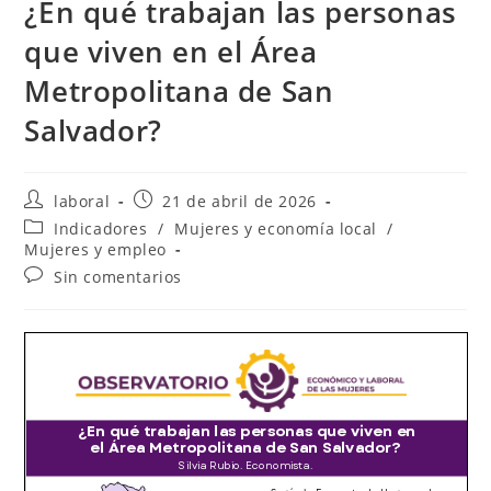
¿En qué trabajan las personas
que viven en el Área
Metropolitana de San
Salvador?
Autor
Publicación
laboral
21 de abril de 2026
de
de
Categoría
Indicadores
/
Mujeres y economía local
/
la
la
de
Mujeres y empleo
entrada:
entrada:
la
Comentarios
Sin comentarios
entrada:
de
la
entrada: