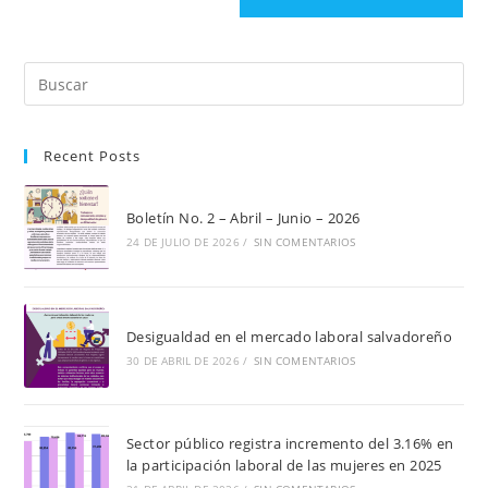
Pul
Es
par
Recent Posts
cer
el
pan
Boletín No. 2 – Abril – Junio – 2026
de
24 DE JULIO DE 2026
/
SIN COMENTARIOS
bú
Desigualdad en el mercado laboral salvadoreño
30 DE ABRIL DE 2026
/
SIN COMENTARIOS
Sector público registra incremento del 3.16% en
la participación laboral de las mujeres en 2025