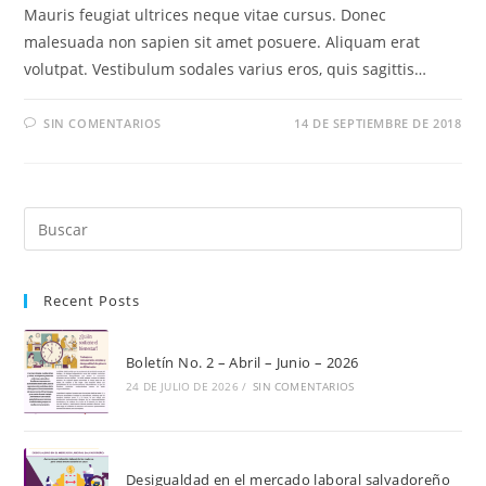
Mauris feugiat ultrices neque vitae cursus. Donec
malesuada non sapien sit amet posuere. Aliquam erat
volutpat. Vestibulum sodales varius eros, quis sagittis…
SIN COMENTARIOS
14 DE SEPTIEMBRE DE 2018
Pul
Es
par
Recent Posts
cer
el
pan
Boletín No. 2 – Abril – Junio – 2026
de
24 DE JULIO DE 2026
/
SIN COMENTARIOS
bú
Desigualdad en el mercado laboral salvadoreño