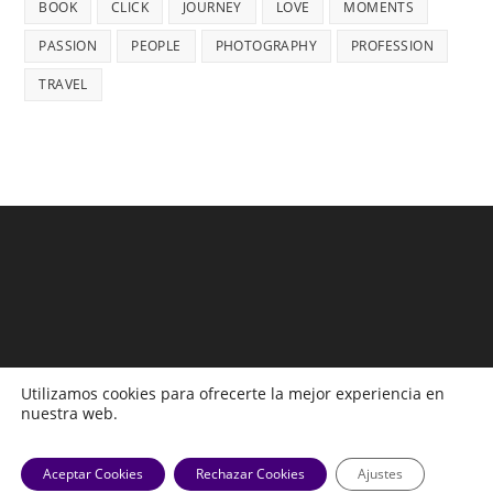
BOOK
CLICK
JOURNEY
LOVE
MOMENTS
PASSION
PEOPLE
PHOTOGRAPHY
PROFESSION
TRAVEL
Utilizamos cookies para ofrecerte la mejor experiencia en
nuestra web.
Monitoreos
Campañas
Publicaciones Propias
Legislación
Boletines
Aceptar Cookies
Rechazar Cookies
Ajustes
Copyright 2026 -Observatorio Económico laboral