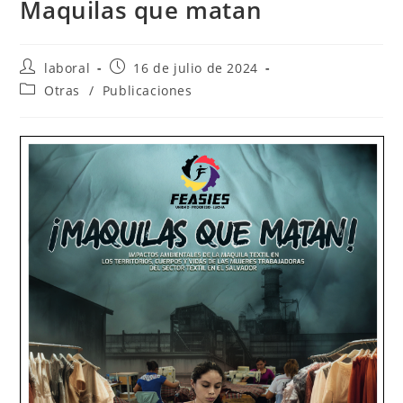
Maquilas que matan
Autor
Publicación
laboral
16 de julio de 2024
de
de
Categoría
Otras
/
Publicaciones
la
la
de
entrada:
entrada:
la
entrada: