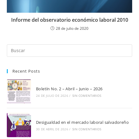
Informe del observatorio económico laboral 2010
28 de julio de 2020
Pul
Es
par
Recent Posts
cer
el
pan
Boletín No. 2 – Abril – Junio – 2026
de
24 DE JULIO DE 2026
/
SIN COMENTARIOS
bú
Desigualdad en el mercado laboral salvadoreño
30 DE ABRIL DE 2026
/
SIN COMENTARIOS