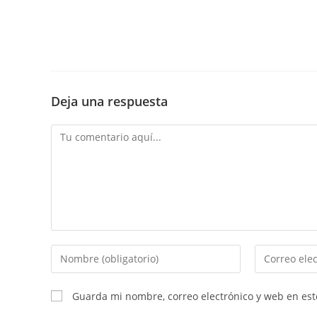
Deja una respuesta
Comentario
Introduce
Introduce
tu
tu
nombre
dirección
Guarda mi nombre, correo electrónico y web en es
o
de