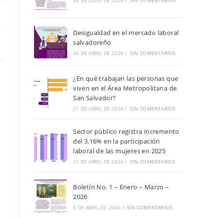
de
24 DE JULIO DE 2026
/
SIN COMENTARIOS
búsqueda.
Desigualdad en el mercado laboral
salvadoreño
30 DE ABRIL DE 2026
/
SIN COMENTARIOS
¿En qué trabajan las personas que
viven en el Área Metropolitana de
San Salvador?
21 DE ABRIL DE 2026
/
SIN COMENTARIOS
Sector público registra incremento
del 3.16% en la participación
laboral de las mujeres en 2025
21 DE ABRIL DE 2026
/
SIN COMENTARIOS
Boletín No. 1 – Enero – Marzo –
2026
8 DE ABRIL DE 2026
/
SIN COMENTARIOS