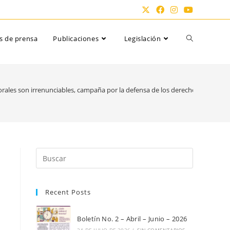
Alternar
s de prensa
Publicaciones
Legislación
búsqueda
rales son irrenunciables, campaña por la defensa de los derechos laborales
de
la
Pulsa
Escape
para
web
Recent Posts
cerrar
el
panel
Boletín No. 2 – Abril – Junio – 2026