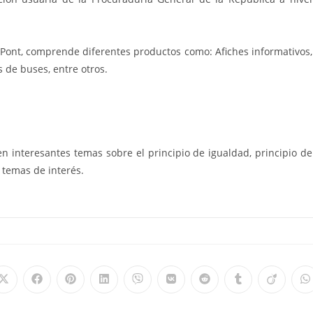
Pont, comprende diferentes productos como: Afiches informativos,
s de buses, entre otros.
n interesantes temas sobre el principio de igualdad, principio de
s temas de interés.
Se
Se
Se
Se
Se
Se
Se
Se
Se
S
abre
abre
abre
abre
abre
abre
abre
abre
abre
a
en
en
en
en
en
en
en
en
en
e
una
una
una
una
una
una
una
una
una
u