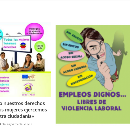
nueva
nueva
nueva
nueva
nueva
nueva
nueva
nueva
nueva
n
ventana
ventana
ventana
ventana
ventana
ventana
ventana
ventana
ventana
v
o nuestros derechos
las mujeres ejercemos
tra ciudadanía»
3 de agosto de 2020