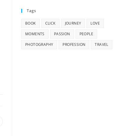
Tags
BOOK
CLICK
JOURNEY
LOVE
MOMENTS
PASSION
PEOPLE
PHOTOGRAPHY
PROFESSION
TRAVEL
e
bre
n
na