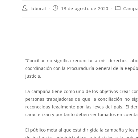
Autor
Publicación
Categoría
laboral
13 de agosto de 2020
Campa
de
de
de
la
la
la
entrada:
entrada:
entrada:
“Conciliar no significa renunciar a mis derechos 
coordinación con la Procuraduría General de la Repúb
Justicia.
La campaña tiene como uno de los objetivos crear conc
personas trabajadoras de que la conciliación no signi
reconocidas legalmente por las leyes del país. El de
caracterizan y por tanto deben ser tomados en cuenta 
El público meta al que está dirigida la campaña y los 
de instancias administrativas y judiciales y la pobl