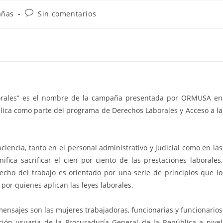
Comentarios
ñas
Sin comentarios
de
la
entrada:
laborales” es el nombre de la campaña presentada por ORMUSA en
lica como parte del programa de Derechos Laborales y Acceso a la
iencia, tanto en el personal administrativo y judicial como en las
fica sacrificar el cien por ciento de las prestaciones laborales,
recho del trabajo es orientado por una serie de principios que lo
por quienes aplican las leyes laborales.
mensajes son las mujeres trabajadoras, funcionarias y funcionarios
ación usuaria de la Procuraduría General de la República a nivel