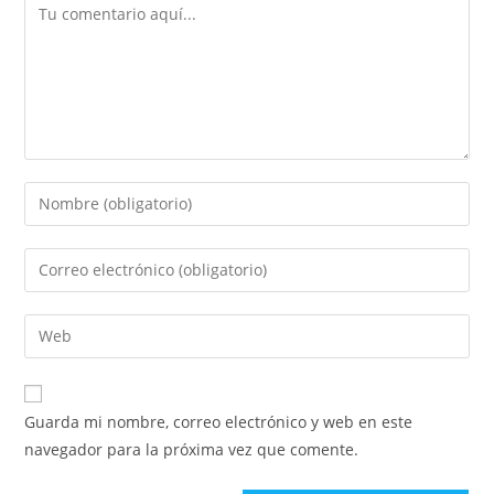
Comentario
Introduce
tu
nombre
Introduce
o
tu
nombre
dirección
Introduce
de
de
la
usuario
correo
URL
para
electrónico
de
comentar
Guarda mi nombre, correo electrónico y web en este
para
tu
navegador para la próxima vez que comente.
comentar
web
(opcional)