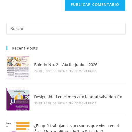
Pul
Es
par
Recent Posts
cer
el
pan
Boletín No. 2 – Abril – Junio – 2026
de
24 DE JULIO DE 2026
/
SIN COMENTARIOS
bú
Desigualdad en el mercado laboral salvadoreño
30 DE ABRIL DE 2026
/
SIN COMENTARIOS
¿En qué trabajan las personas que viven en el
Área Metropolitana de San Salvador?