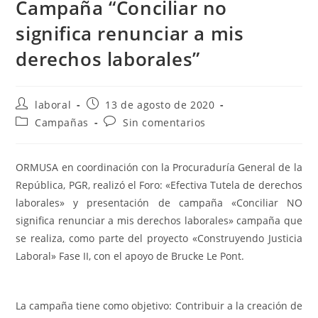
Campaña “Conciliar no
significa renunciar a mis
derechos laborales”
Autor
Publicación
laboral
13 de agosto de 2020
de
de
Categoría
Comentarios
Campañas
Sin comentarios
la
la
de
de
entrada:
entrada:
la
la
entrada:
entrada:
ORMUSA en coordinación con la Procuraduría General de la
República, PGR, realizó el Foro: «Efectiva Tutela de derechos
laborales» y presentación de campaña «Conciliar NO
significa renunciar a mis derechos laborales» campaña que
se realiza, como parte del proyecto «Construyendo Justicia
Laboral» Fase II, con el apoyo de Brucke Le Pont.
La campaña tiene como objetivo: Contribuir a la creación de