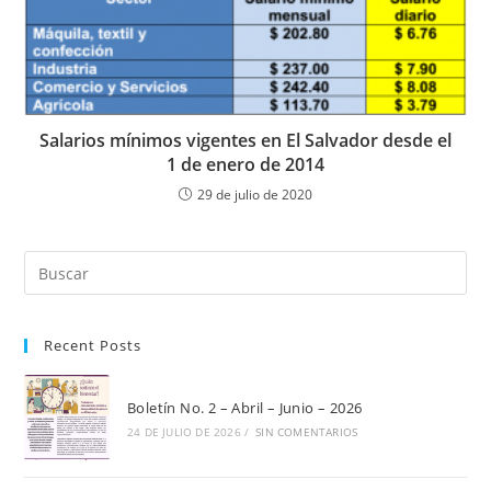
Salarios mínimos vigentes en El Salvador desde el
1 de enero de 2014
29 de julio de 2020
Pul
Es
par
Recent Posts
cer
el
pan
Boletín No. 2 – Abril – Junio – 2026
de
24 DE JULIO DE 2026
/
SIN COMENTARIOS
bú