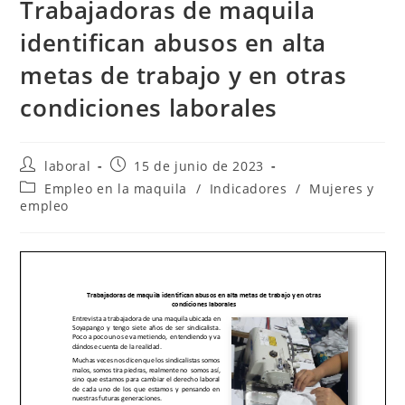
Trabajadoras de maquila
identifican abusos en alta
metas de trabajo y en otras
condiciones laborales
Autor
Publicación
laboral
15 de junio de 2023
de
de
Categoría
Empleo en la maquila
/
Indicadores
/
Mujeres y
la
la
de
empleo
entrada:
entrada:
la
entrada: