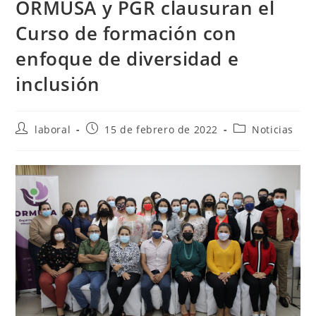
ORMUSA y PGR clausuran el
Curso de formación con
enfoque de diversidad e
inclusión
Autor
Publicación
Categoría
laboral
15 de febrero de 2022
Noticias
de
de
de
la
la
la
entrada:
entrada:
entrada: