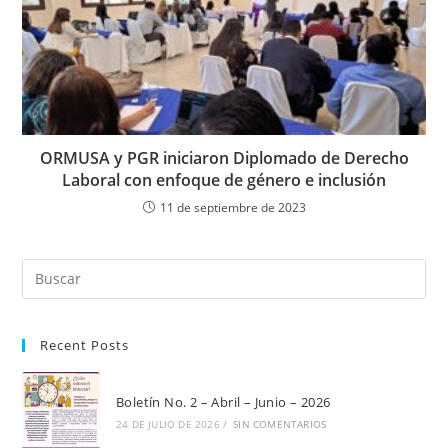
ORMUSA y PGR iniciaron Diplomado de Derecho
Laboral con enfoque de género e inclusión
11 de septiembre de 2023
Pul
Es
par
Recent Posts
cer
el
pan
Boletín No. 2 – Abril – Junio – 2026
de
24 DE JULIO DE 2026
/
SIN COMENTARIOS
bú