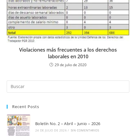
Violaciones más frecuentes a los derechos
laborales en 2010
29 de julio de 2020
Pul
Es
par
Recent Posts
cer
el
pan
Boletín No. 2 – Abril – Junio – 2026
de
24 DE JULIO DE 2026
/
SIN COMENTARIOS