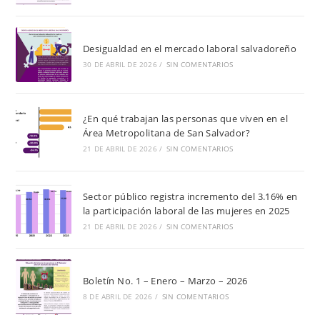
bú
Desigualdad en el mercado laboral salvadoreño
30 DE ABRIL DE 2026
/
SIN COMENTARIOS
¿En qué trabajan las personas que viven en el
Área Metropolitana de San Salvador?
21 DE ABRIL DE 2026
/
SIN COMENTARIOS
Sector público registra incremento del 3.16% en
la participación laboral de las mujeres en 2025
21 DE ABRIL DE 2026
/
SIN COMENTARIOS
Boletín No. 1 – Enero – Marzo – 2026
8 DE ABRIL DE 2026
/
SIN COMENTARIOS