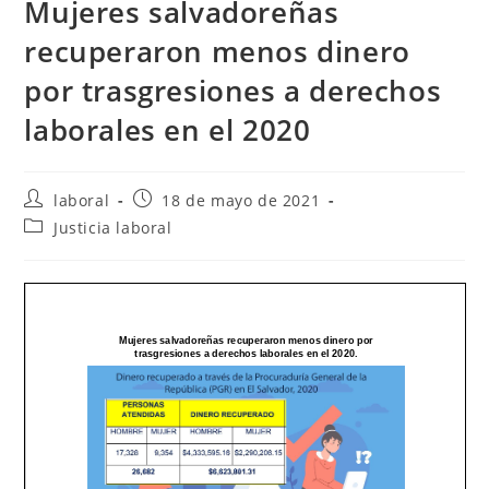
Mujeres salvadoreñas
recuperaron menos dinero
por trasgresiones a derechos
laborales en el 2020
Autor
Publicación
laboral
18 de mayo de 2021
de
de
Categoría
Justicia laboral
la
la
de
entrada:
entrada:
la
entrada: