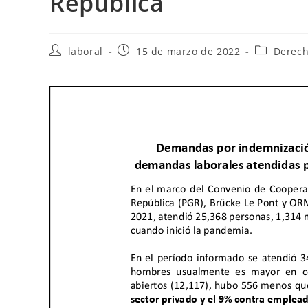
República
Autor
Publicación
Categoría
laboral
15 de marzo de 2022
Derech
de
de
de
la
la
la
entrada:
entrada:
entrada: