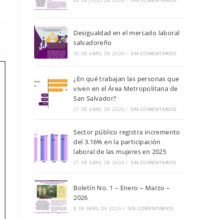
de
24 DE JULIO DE 2026
/
SIN COMENTARIOS
búsqueda.
Desigualdad en el mercado laboral
salvadoreño
30 DE ABRIL DE 2026
/
SIN COMENTARIOS
¿En qué trabajan las personas que
viven en el Área Metropolitana de
San Salvador?
21 DE ABRIL DE 2026
/
SIN COMENTARIOS
Sector público registra incremento
del 3.16% en la participación
laboral de las mujeres en 2025
21 DE ABRIL DE 2026
/
SIN COMENTARIOS
Boletín No. 1 – Enero – Marzo –
2026
8 DE ABRIL DE 2026
/
SIN COMENTARIOS