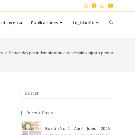
Alternar
s de prensa
Publicaciones
Legislación
búsqueda
es
>
Demandas por indemnización ante despido injusto predominan en dema
de
la
Pulsa
Escape
para
web
Recent Posts
cerrar
el
panel
Boletín No. 2 – Abril – Junio – 2026