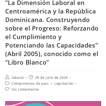
“La Dimensión Laboral en
Centroamérica y la República
Dominicana. Construyendo
sobre el Progreso: Reforzando
el Cumplimiento y
Potenciando las Capacidades”
(Abril 2005), conocido como el
“Libro Blanco”
Autor
Publicación
laboral
28 de julio de 2020
de
de
Categoría
Compromisos de pais
/
Legislación
la
la
de
Comentarios
Sin comentarios
entrada:
entrada:
la
de
entrada:
la
entrada: