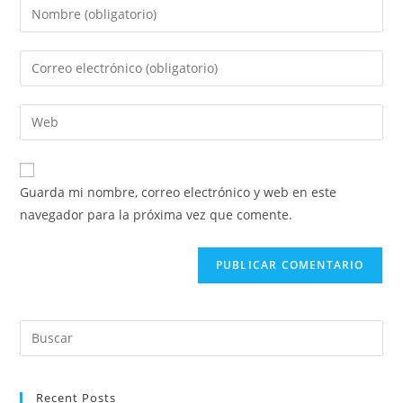
Introduce
tu
nombre
Introduce
o
tu
nombre
dirección
Introduce
de
de
la
usuario
correo
URL
para
electrónico
de
comentar
Guarda mi nombre, correo electrónico y web en este
para
tu
navegador para la próxima vez que comente.
comentar
web
(opcional)
Pul
Es
par
Recent Posts
cer