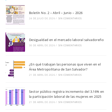
el
pan
Boletín No. 2 – Abril – Junio – 2026
de
24 DE JULIO DE 2026
/
SIN COMENTARIOS
bú
Desigualdad en el mercado laboral salvadoreño
30 DE ABRIL DE 2026
/
SIN COMENTARIOS
¿En qué trabajan las personas que viven en el
Área Metropolitana de San Salvador?
21 DE ABRIL DE 2026
/
SIN COMENTARIOS
Sector público registra incremento del 3.16% en
la participación laboral de las mujeres en 2025
21 DE ABRIL DE 2026
/
SIN COMENTARIOS