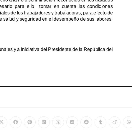
Se
Se
Se
Se
Se
Se
Se
Se
Se
S
abre
abre
abre
abre
abre
abre
abre
abre
abre
a
en
en
en
en
en
en
en
en
en
e