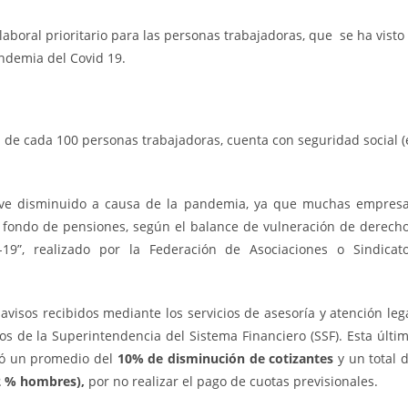
aboral prioritario para las personas trabajadoras, que se ha visto
ndemia del Covid 19.
 de cada 100 personas trabajadoras, cuenta con seguridad social (
se ve disminuido a causa de la pandemia, ya que muchas empres
al fondo de pensiones, según el balance de vulneración de derech
9”, realizado por la Federación de Asociaciones o Sindicat
isos recibidos mediante los servicios de asesoría y atención leg
s de la Superintendencia del Sistema Financiero (SSF). Esta últi
izó un promedio del
10% de disminución de cotizantes
y un total 
2 % hombres),
por no realizar el pago de cuotas previsionales.