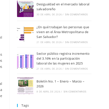
Desigualdad en el mercado laboral
salvadoreño
30 DE ABRIL DE 2026
/
SIN COMENTARIOS
¿En qué trabajan las personas que
viven en el Área Metropolitana de
San Salvador?
el
21 DE ABRIL DE 2026
/
SIN COMENTARIOS
Sector público registra incremento
as
del 3.16% en la participación
os
laboral de las mujeres en 2025
os
21 DE ABRIL DE 2026
/
SIN COMENTARIOS
Boletín No. 1 – Enero – Marzo –
al
2026
ma
8 DE ABRIL DE 2026
/
SIN COMENTARIOS
de
Tags