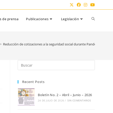
Alternar
s de prensa
Publicaciones
Legislación
búsqueda
>
Reducción de cotizaciones a la seguridad social durante Pandemia COVID
de
Pulsa
Escape
la
para
Recent Posts
cerrar
el
web
panel
Boletín No. 2 – Abril – Junio – 2026
de
24 DE JULIO DE 2026
/
SIN COMENTARIOS
búsqueda.