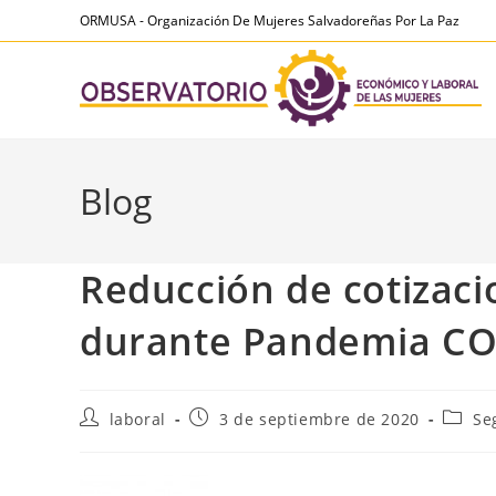
Ir
contenido
ORMUSA - Organización De Mujeres Salvadoreñas Por La Paz
al
contenido
Blog
Reducción de cotizacio
durante Pandemia CO
Autor
Publicación
Catego
laboral
3 de septiembre de 2020
Se
de
de
de
la
la
la
entrada:
entrada:
entrad