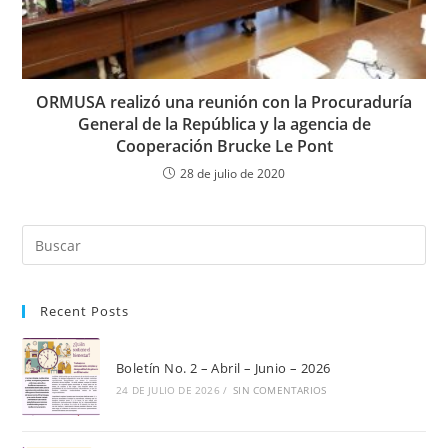
ORMUSA realizó una reunión con la Procuraduría
General de la República y la agencia de
Cooperación Brucke Le Pont
28 de julio de 2020
Pul
Es
par
Recent Posts
cer
el
pan
Boletín No. 2 – Abril – Junio – 2026
de
24 DE JULIO DE 2026
/
SIN COMENTARIOS
bú