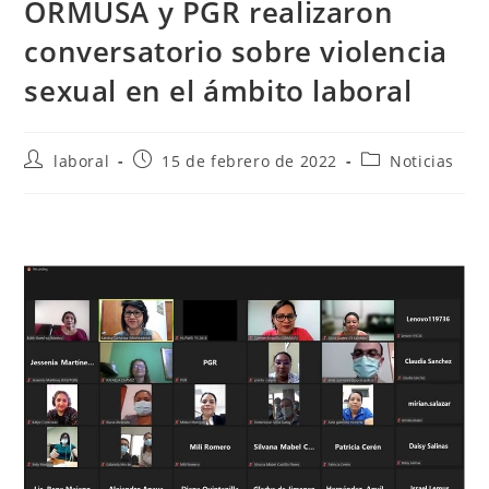
ORMUSA y PGR realizaron
conversatorio sobre violencia
sexual en el ámbito laboral
Autor
Publicación
Categoría
laboral
15 de febrero de 2022
Noticias
de
de
de
la
la
la
entrada:
entrada:
entrada: