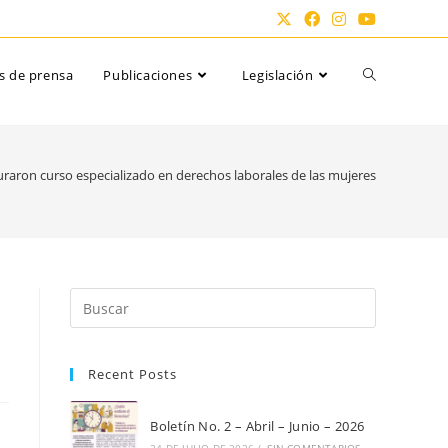
Alternar
s de prensa
Publicaciones
Legislación
búsqueda
aron curso especializado en derechos laborales de las mujeres
de
la
Pulsa
Escape
para
web
Recent Posts
cerrar
el
panel
Boletín No. 2 – Abril – Junio – 2026