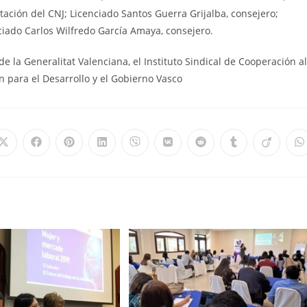
tación del CNJ; Licenciado Santos Guerra Grijalba, consejero;
nciado Carlos Wilfredo García Amaya, consejero.
e la Generalitat Valenciana, el Instituto Sindical de Cooperación al
 para el Desarrollo y el Gobierno Vasco
Se
Se
Se
Se
Se
Se
Se
Se
Se
S
abre
abre
abre
abre
abre
abre
abre
abre
abre
a
en
en
en
en
en
en
en
en
en
e
una
una
una
una
una
una
una
una
una
u
nueva
nueva
nueva
nueva
nueva
nueva
nueva
nueva
nueva
n
ventana
ventana
ventana
ventana
ventana
ventana
ventana
ventana
ventana
v