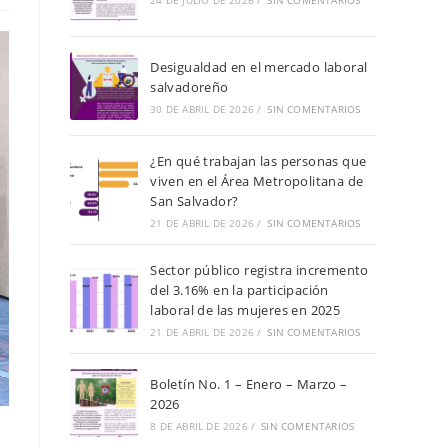
de
24 DE JULIO DE 2026
/
SIN COMENTARIOS
búsqueda.
Desigualdad en el mercado laboral
salvadoreño
30 DE ABRIL DE 2026
/
SIN COMENTARIOS
¿En qué trabajan las personas que
viven en el Área Metropolitana de
San Salvador?
21 DE ABRIL DE 2026
/
SIN COMENTARIOS
Sector público registra incremento
del 3.16% en la participación
laboral de las mujeres en 2025
21 DE ABRIL DE 2026
/
SIN COMENTARIOS
Boletín No. 1 – Enero – Marzo –
2026
8 DE ABRIL DE 2026
/
SIN COMENTARIOS