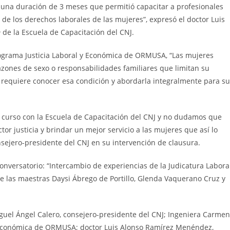
n una duración de 3 meses que permitió capacitar a profesionales
de los derechos laborales de las mujeres”, expresó el
doctor Luis
m
de la Escuela de Capacitación del CNJ.
rograma Justicia Laboral y Económica de ORMUSA, “Las mujeres
azones de sexo o responsabilidades familiares que limitan su
se requiere conocer esa condición y abordarla integralmente para su
curso con la Escuela de Capacitación del CNJ y no dudamos que
ctor justicia y brindar un mejor servicio a las mujeres que así lo
onsejero-presidente del CNJ en su intervención de clausura.
 conversatorio: “Intercambio de experiencias de la Judicatura Labora
 de las maestras Daysi Ábrego de Portillo, Glenda Vaquerano Cruz y
iguel Ángel Calero, consejero-presidente del CNJ; Ingeniera Carmen
y Económica de ORMUSA; doctor Luis Alonso Ramírez Menéndez,