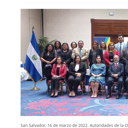
la
la
la
entrada:
entrada:
entrada:
San Salvador, 16 de marzo de 2022. Autoridades de la 