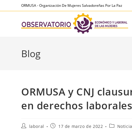
Ir
contenido
ORMUSA - Organización De Mujeres Salvadoreñas Por La Paz
al
contenido
Blog
ORMUSA y CNJ clausur
en derechos laborales
Autor
Publicación
Categoría
laboral
17 de marzo de 2022
Notici
de
de
de