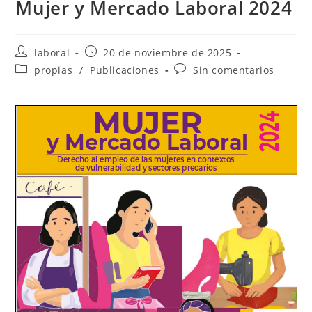
Mujer y Mercado Laboral 2024
Autor
Publicación
laboral
20 de noviembre de 2025
de
de
Categoría
Comentarios
propias
/
Publicaciones
Sin comentarios
la
la
de
de
entrada:
entrada:
la
la
entrada:
entrada: