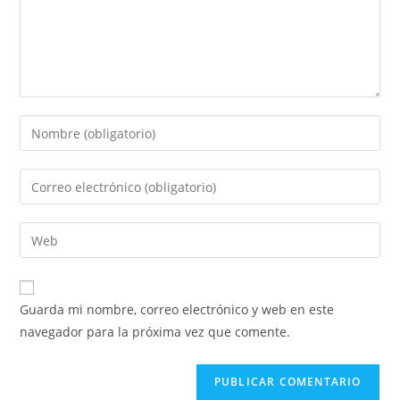
Introduce
tu
nombre
Introduce
o
tu
nombre
dirección
Introduce
de
de
la
usuario
correo
URL
para
electrónico
de
comentar
Guarda mi nombre, correo electrónico y web en este
para
tu
navegador para la próxima vez que comente.
comentar
web
(opcional)