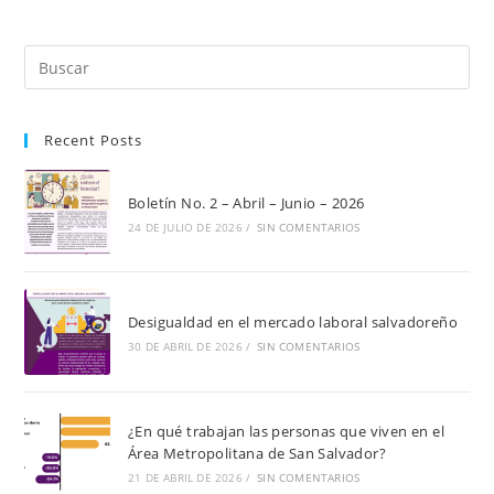
Pul
Es
par
Recent Posts
cer
el
pan
Boletín No. 2 – Abril – Junio – 2026
de
24 DE JULIO DE 2026
/
SIN COMENTARIOS
bú
Desigualdad en el mercado laboral salvadoreño
30 DE ABRIL DE 2026
/
SIN COMENTARIOS
¿En qué trabajan las personas que viven en el
Área Metropolitana de San Salvador?
21 DE ABRIL DE 2026
/
SIN COMENTARIOS