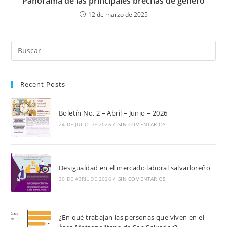
Panorama de las principales brechas de genero
12 de marzo de 2025
Pul
Es
par
Recent Posts
cer
el
pan
Boletín No. 2 – Abril – Junio – 2026
de
24 DE JULIO DE 2026
/
SIN COMENTARIOS
bú
Desigualdad en el mercado laboral salvadoreño
30 DE ABRIL DE 2026
/
SIN COMENTARIOS
¿En qué trabajan las personas que viven en el