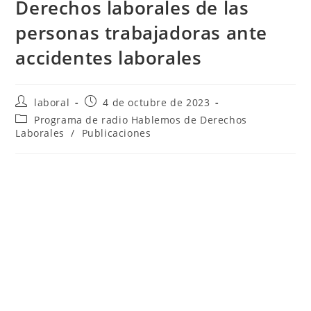
Derechos laborales de las
personas trabajadoras ante
accidentes laborales
Autor
Publicación
laboral
4 de octubre de 2023
de
de
Categoría
Programa de radio Hablemos de Derechos
la
la
de
Laborales
/
Publicaciones
entrada:
entrada:
la
entrada: