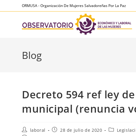
Ir
contenido
ORMUSA - Organización De Mujeres Salvadoreñas Por La Paz
al
contenido
Blog
Decreto 594 ref ley de
municipal (renuncia v
Autor
Publicación
Categoría
laboral
28 de julio de 2020
Legislac
de
de
de