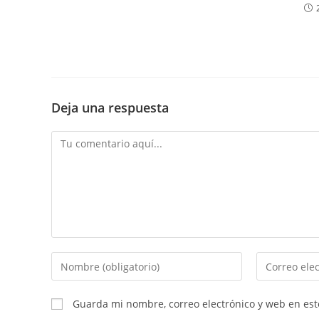
Deja una respuesta
Comentario
Introduce
Introduce
tu
tu
nombre
dirección
Guarda mi nombre, correo electrónico y web en es
o
de