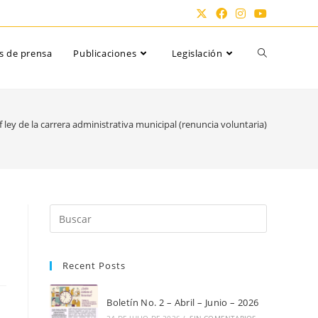
Alternar
s de prensa
Publicaciones
Legislación
búsqueda
 ley de la carrera administrativa municipal (renuncia voluntaria)
de
la
Pulsa
Escape
para
web
Recent Posts
cerrar
el
panel
Boletín No. 2 – Abril – Junio – 2026