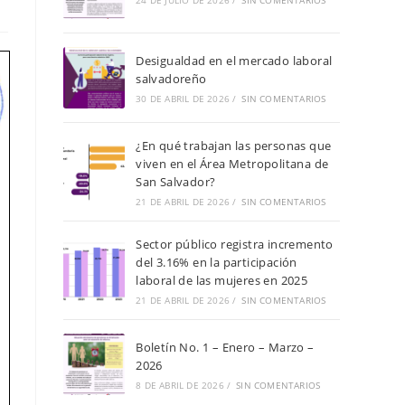
de
24 DE JULIO DE 2026
/
SIN COMENTARIOS
búsqueda.
Desigualdad en el mercado laboral
salvadoreño
30 DE ABRIL DE 2026
/
SIN COMENTARIOS
¿En qué trabajan las personas que
viven en el Área Metropolitana de
San Salvador?
21 DE ABRIL DE 2026
/
SIN COMENTARIOS
Sector público registra incremento
del 3.16% en la participación
laboral de las mujeres en 2025
21 DE ABRIL DE 2026
/
SIN COMENTARIOS
Boletín No. 1 – Enero – Marzo –
2026
8 DE ABRIL DE 2026
/
SIN COMENTARIOS