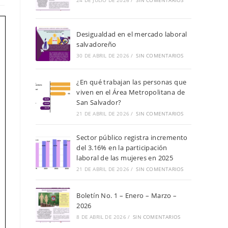
de
24 DE JULIO DE 2026
/
SIN COMENTARIOS
búsqueda.
Desigualdad en el mercado laboral
salvadoreño
30 DE ABRIL DE 2026
/
SIN COMENTARIOS
¿En qué trabajan las personas que
viven en el Área Metropolitana de
San Salvador?
21 DE ABRIL DE 2026
/
SIN COMENTARIOS
Sector público registra incremento
del 3.16% en la participación
laboral de las mujeres en 2025
21 DE ABRIL DE 2026
/
SIN COMENTARIOS
Boletín No. 1 – Enero – Marzo –
2026
8 DE ABRIL DE 2026
/
SIN COMENTARIOS