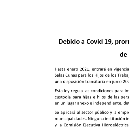
la
la
la
entrada:
entrada:
entrad