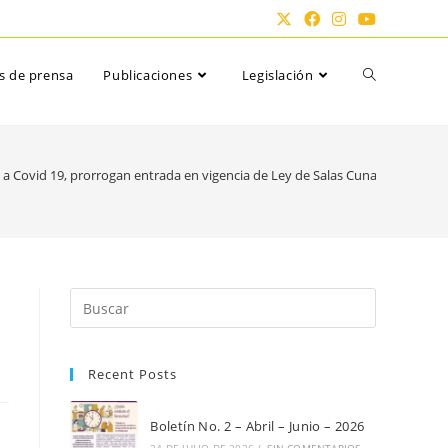
Alternar
s de prensa
Publicaciones
Legislación
búsqueda
a Covid 19, prorrogan entrada en vigencia de Ley de Salas Cunas
de
la
Pulsa
Escape
para
web
Recent Posts
cerrar
el
panel
Boletín No. 2 – Abril – Junio – 2026