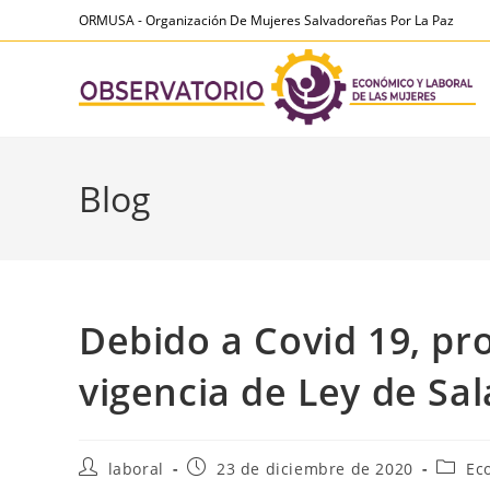
Ir
contenido
ORMUSA - Organización De Mujeres Salvadoreñas Por La Paz
al
contenido
Blog
Debido a Covid 19, pr
vigencia de Ley de Sa
Autor
Publicación
Catego
laboral
23 de diciembre de 2020
Ec
de
de
de