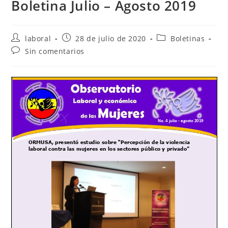
Boletina Julio – Agosto 2019
Autor
Publicación
Categoría
laboral
28 de julio de 2020
Boletinas
de
de
de
Comentarios
Sin comentarios
la
la
la
de
entrada:
entrada:
entrada:
la
entrada: