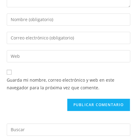
Introduce
tu
nombre
Introduce
o
tu
nombre
dirección
Introduce
de
de
la
usuario
correo
URL
para
electrónico
de
comentar
Guarda mi nombre, correo electrónico y web en este
para
tu
navegador para la próxima vez que comente.
comentar
web
(opcional)
Pul
Es