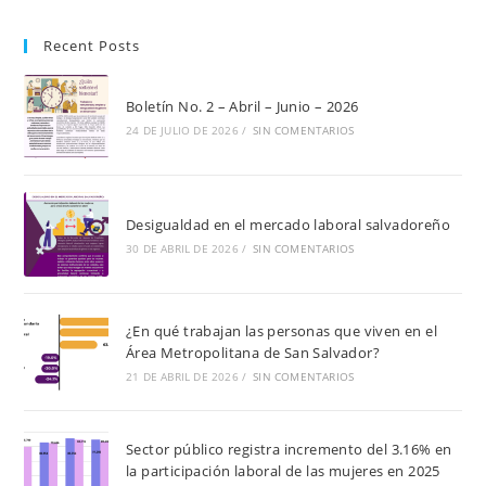
par
Recent Posts
cer
el
pan
Boletín No. 2 – Abril – Junio – 2026
de
24 DE JULIO DE 2026
/
SIN COMENTARIOS
bú
Desigualdad en el mercado laboral salvadoreño
30 DE ABRIL DE 2026
/
SIN COMENTARIOS
¿En qué trabajan las personas que viven en el
Área Metropolitana de San Salvador?
21 DE ABRIL DE 2026
/
SIN COMENTARIOS
Sector público registra incremento del 3.16% en
la participación laboral de las mujeres en 2025