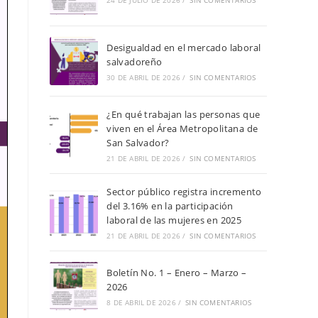
de
24 DE JULIO DE 2026
/
SIN COMENTARIOS
búsqueda.
Desigualdad en el mercado laboral
salvadoreño
30 DE ABRIL DE 2026
/
SIN COMENTARIOS
¿En qué trabajan las personas que
viven en el Área Metropolitana de
San Salvador?
21 DE ABRIL DE 2026
/
SIN COMENTARIOS
Sector público registra incremento
del 3.16% en la participación
laboral de las mujeres en 2025
21 DE ABRIL DE 2026
/
SIN COMENTARIOS
Boletín No. 1 – Enero – Marzo –
2026
8 DE ABRIL DE 2026
/
SIN COMENTARIOS