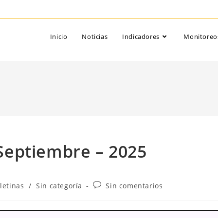
Inicio
Noticias
Indicadores
Monitoreo
– Septiembre – 2025
oría
Comentarios
letinas
/
Sin categoría
Sin comentarios
de
la
da:
entrada: