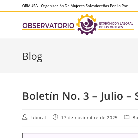
Ir
contenido
ORMUSA - Organización De Mujeres Salvadoreñas Por La Paz
al
contenido
Blog
Boletín No. 3 – Julio 
Autor
Publicación
Categ
laboral
17 de noviembre de 2025
Bo
de
de
de
la
la
la
entrada:
entrada:
entra