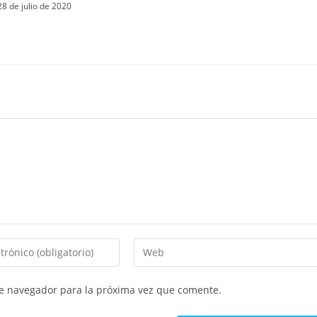
28 de julio de 2020
Introduce
la
URL
te navegador para la próxima vez que comente.
de