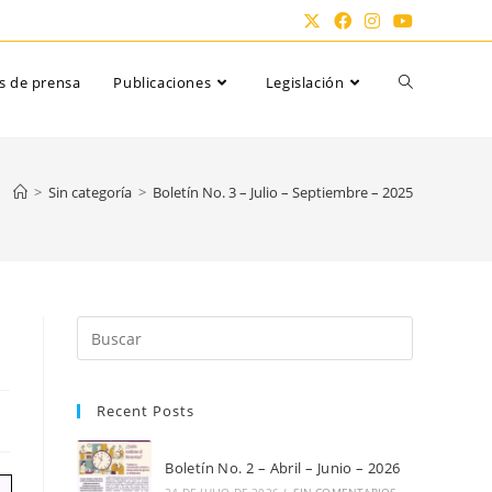
Alternar
s de prensa
Publicaciones
Legislación
búsqueda
>
Sin categoría
>
Boletín No. 3 – Julio – Septiembre – 2025
de
la
Pulsa
Escape
para
web
Recent Posts
cerrar
el
panel
Boletín No. 2 – Abril – Junio – 2026